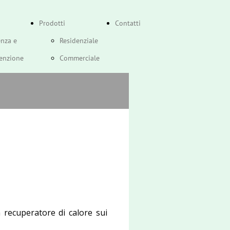
Prodotti
Contatti
enza e
Residenziale
enzione
Commerciale
stione
Jodo
e Atag
Ricambi
ti
recuperatore di calore sui