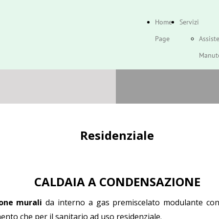
Home
Servizi
Page
Assist
Manut
Telege
Caldai
Impian
Residenziale
CALDAIA A CONDENSAZIONE
one murali
da interno a gas premiscelato modulante con 
mento che per il sanitario ad uso residenziale.