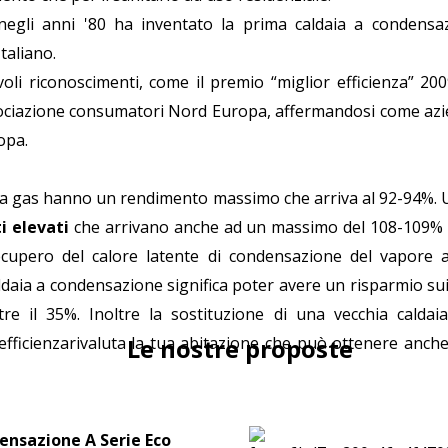
negli anni '80 ha inventato la prima caldaia a condensa
Italiano.
li riconoscimenti, come il premio “miglior efficienza” 200
sociazione consumatori Nord Europa, affermandosi come azi
opa.
i” a gas hanno un rendimento massimo che arriva al 92-94%.
i elevati
che arrivano anche ad un massimo del 108-109%
cupero del calore latente di condensazione del vapore 
ldaia a condensazione significa poter avere un risparmio sui 
tre il 35%. Inoltre la sostituzione di una vecchia cald
fficienzarivaluta la tua abitazione che può ottenere anche 
Le nostre proposte
ensazione A Serie Eco