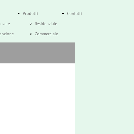
Prodotti
Contatti
enza e
Residenziale
enzione
Commerciale
stione
Jodo
e Atag
Ricambi
ti